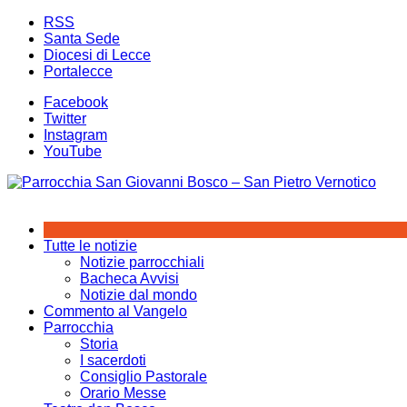
Salta
RSS
al
Santa Sede
contenuto
Diocesi di Lecce
Portalecce
Facebook
Twitter
Instagram
YouTube
Tutte le notizie
Notizie parrocchiali
Bacheca Avvisi
Notizie dal mondo
Commento al Vangelo
Parrocchia
Storia
I sacerdoti
Consiglio Pastorale
Orario Messe