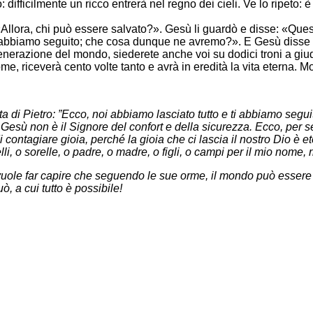
o: difficilmente un ricco entrerà nel regno dei cieli. Ve lo ripeto
«Allora, chi può essere salvato?». Gesù li guardò e disse: «Quest
ti abbiamo seguito; che cosa dunque ne avremo?». E Gesù disse lor
generazione del mondo, siederete anche voi su dodici troni a giud
nome, riceverà cento volte tanto e avrà in eredità la vita eterna. M
ta di Pietro: ”Ecco, noi abbiamo lasciato tutto e ti abbiamo seg
 Gesù non è il Signore del confort e della sicurezza. Ecco, per
contagiare gioia, perché la gioia che ci lascia il nostro Dio è et
i, o sorelle, o padre, o madre, o figli, o campi per il mio nome, r
uole far capire che seguendo le sue orme, il mondo può essere d
uò, a cui tutto è possibile!