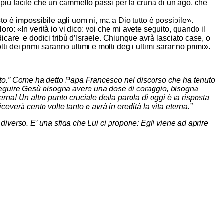
: è più facile che un cammello passi per la cruna di un ago, che
o è impossibile agli uomini, ma a Dio tutto è possibile».
o: «In verità io vi dico: voi che mi avete seguito, quando il
icare le dodici tribù d’Israele. Chiunque avrà lasciato case, o
olti dei primi saranno ultimi e molti degli ultimi saranno primi».
uito.” Come ha detto Papa Francesco nel discorso che ha tenuto
 seguire Gesù bisogna avere una dose di coraggio, bisogna
erna! Un altro punto cruciale della parola di oggi è la risposta
iceverà cento volte tanto e avrà in eredità la vita eterna.”
iverso. E’ una sfida che Lui ci propone: Egli viene ad aprire