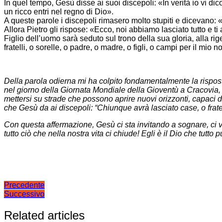
In quel tempo, Gesù disse ai suoi discepoli: «In verità io vi dic
un ricco entri nel regno di Dio».
A queste parole i discepoli rimasero molto stupiti e dicevano: 
Allora Pietro gli rispose: «Ecco, noi abbiamo lasciato tutto e 
Figlio dell’uomo sarà seduto sul trono della sua gloria, alla ri
fratelli, o sorelle, o padre, o madre, o figli, o campi per il mio 
Della parola odierna mi ha colpito fondamentalmente la rispos
nel giorno della Giornata Mondiale della Gioventù a Cracovia,
mettersi su strade che possono aprire nuovi orizzonti, capaci di 
che Gesù da ai discepoli: “
Chiunque avrà lasciato case, o fratell
Con questa affermazione, Gesù ci sta invitando a sognare, ci v
tutto ciò che nella nostra vita ci chiude! Egli è il Dio che tutto p
Navigazione
Precedente
Successivo
articoli
Related articles