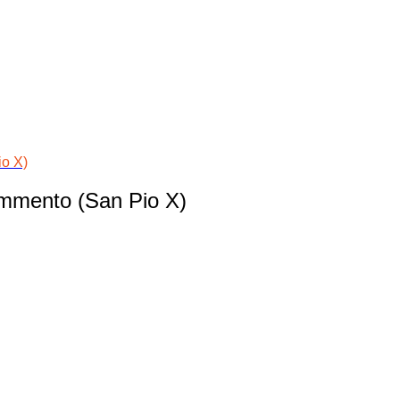
io X)
ommento (San Pio X)