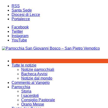
Salta
RSS
al
Santa Sede
contenuto
Diocesi di Lecce
Portalecce
Facebook
Twitter
Instagram
YouTube
Tutte le notizie
Notizie parrocchiali
Bacheca Avvisi
Notizie dal mondo
Commento al Vangelo
Parrocchia
Storia
I sacerdoti
Consiglio Pastorale
Orario Messe