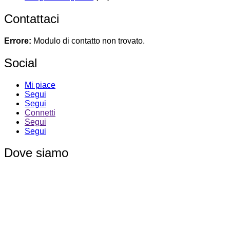
Contattaci
Errore:
Modulo di contatto non trovato.
Social
Mi piace
Segui
Segui
Connetti
Segui
Segui
Dove siamo