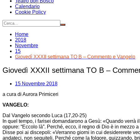
Teatro don Bosco
Calendario
Cookie Policy
Home
2018
Novembre
15
Giovedì XXXII settimana TO B – Commento e Vangelo
Giovedì XXXII settimana TO B – Commen
15 Novembre 2018
a cura di Aurora Primiceri
VANGELO:
Dal Vangelo secondo Luca (17,20-25)
In quel tempo, i farisei domandarono a Gesù: «Quando verrà il r
oppure: “Eccolo là”. Perché, ecco, il regno di Dio è in mezzo a 
Disse poi ai discepoli: «Verranno giorni in cui desidererete ve
andateci, non seguiteli. Perché come la folgore, guizzando, bril