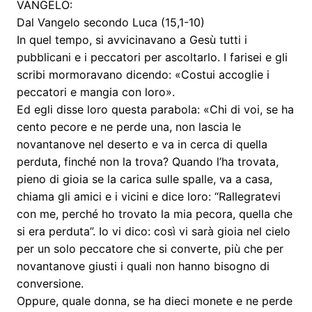
VANGELO:
Dal Vangelo secondo Luca (15,1-10)
In quel tempo, si avvicinavano a Gesù tutti i
pubblicani e i peccatori per ascoltarlo. I farisei e gli
scribi mormoravano dicendo: «Costui accoglie i
peccatori e mangia con loro».
Ed egli disse loro questa parabola: «Chi di voi, se ha
cento pecore e ne perde una, non lascia le
novantanove nel deserto e va in cerca di quella
perduta, finché non la trova? Quando l’ha trovata,
pieno di gioia se la carica sulle spalle, va a casa,
chiama gli amici e i vicini e dice loro: “Rallegratevi
con me, perché ho trovato la mia pecora, quella che
si era perduta”. Io vi dico: così vi sarà gioia nel cielo
per un solo peccatore che si converte, più che per
novantanove giusti i quali non hanno bisogno di
conversione.
Oppure, quale donna, se ha dieci monete e ne perde