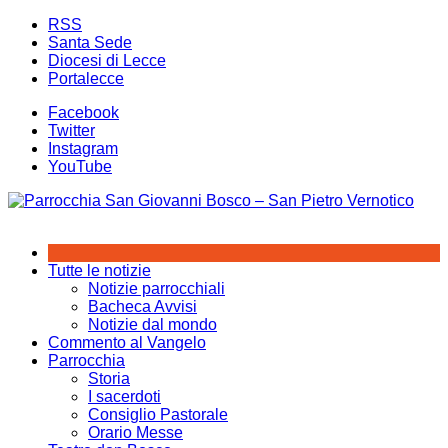
Salta
RSS
al
Santa Sede
contenuto
Diocesi di Lecce
Portalecce
Facebook
Twitter
Instagram
YouTube
Tutte le notizie
Notizie parrocchiali
Bacheca Avvisi
Notizie dal mondo
Commento al Vangelo
Parrocchia
Storia
I sacerdoti
Consiglio Pastorale
Orario Messe