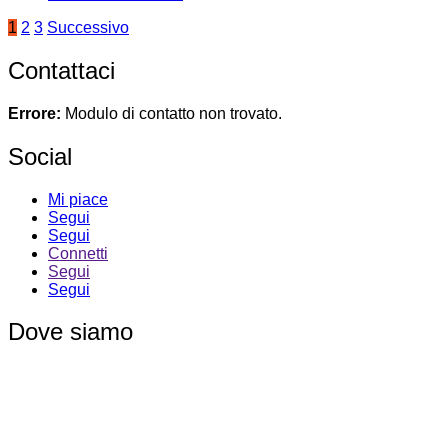
Paginazione
1
2
3
Successivo
degli
Contattaci
articoli
Errore:
Modulo di contatto non trovato.
Social
Mi piace
Segui
Segui
Connetti
Segui
Segui
Dove siamo