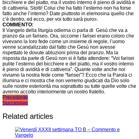
bicchiere e del piatto, ma il vostro interno è pieno di avidità e
di cattiveria. Stolti! Colui che ha fatto l’esterno non ha forse
fatto anche l’interno? Date piuttosto in elemosina quello che
c’è dentro, ed ecco, per voi tutto sarà puro».
COMMENTO:
Il Vangelo della liturgia odierna ci parla di Gesù che va a
pranzo da un fariseo. Ora, siccome i farisei erano coloro che
vivevano la loro fede come un insieme di regole, l’uomo
venne scandalizzato dal fatto che Gesù non avesse
rispettato le dovute abluzioni prima del pranzo. Ma la
risposta da parte di Gesù non si è fatta attendere: “Voi farisei
pulite l’esterno del bicchiere e del piatto, ma il vostro interno
è pieno di avidità e di cattiveria”. Quante volte anche noi
viviamo la nostra fede come “farisei”? Ecco che la Parola ci
illumina e ci mostra che non verremo giudicati da Dio solo
sulle nostre esteriorità ma soprattutto su tutte quelle volte che
avremo accolto interiormente un nostro fratello.
Navigazione
Precedente
Successivo
articoli
Related articles