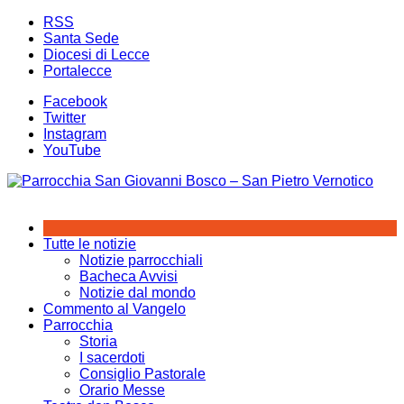
Salta
RSS
al
Santa Sede
contenuto
Diocesi di Lecce
Portalecce
Facebook
Twitter
Instagram
YouTube
Tutte le notizie
Notizie parrocchiali
Bacheca Avvisi
Notizie dal mondo
Commento al Vangelo
Parrocchia
Storia
I sacerdoti
Consiglio Pastorale
Orario Messe