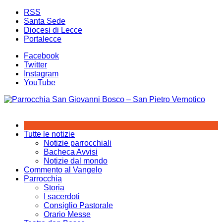
Salta
RSS
al
Santa Sede
contenuto
Diocesi di Lecce
Portalecce
Facebook
Twitter
Instagram
YouTube
Tutte le notizie
Notizie parrocchiali
Bacheca Avvisi
Notizie dal mondo
Commento al Vangelo
Parrocchia
Storia
I sacerdoti
Consiglio Pastorale
Orario Messe