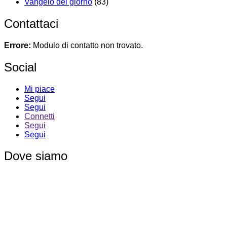
Vangelo del giorno
(83)
Contattaci
Errore:
Modulo di contatto non trovato.
Social
Mi piace
Segui
Segui
Connetti
Segui
Segui
Dove siamo