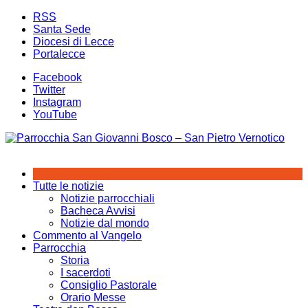
Salta
RSS
al
Santa Sede
contenuto
Diocesi di Lecce
Portalecce
Facebook
Twitter
Instagram
YouTube
Tutte le notizie
Notizie parrocchiali
Bacheca Avvisi
Notizie dal mondo
Commento al Vangelo
Parrocchia
Storia
I sacerdoti
Consiglio Pastorale
Orario Messe