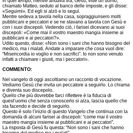
In quel tempo, mentre andava via, Gesù, vide un uomo,
chiamato Matteo, seduto al banco delle imposte, e gli disse:
«Seguimi». Ed egli si alzò e lo seguì.
Mentre sedeva a tavola nella casa, sopraggiunsero molti
pubblicani e peccatori e se ne stavano a tavola con Gesù e
con i suoi discepoli. Vedendo ciò, i farisei dicevano ai suoi
discepoli: «Come mai il vostro maestro mangia insieme ai
pubblicani e ai peccatori?».
Udito questo, disse: «Non sono i sani che hanno bisogno del
medico, ma i malati. Andate a imparare che cosa vuol dire:
“Misericordia io voglio e non sacrifici”. Io non sono venuto
infatti a chiamare i giusti, ma i peccatori».
COMMENTO:
Nel vangelo di oggi ascoltiamo un racconto di vocazione.
Vediamo Gesù che invita un peccatore a seguirlo. Lo chiama
e diventa suo discepolo.
Quello che più dovrebbe farci riflettere è la fiducia di
quest’uomo che senza conoscerlo si alza, lascia quello che
sta facendo e decide di seguirlo.
Questo è solo l’inizio di questo Vangelo che continua con la
domanda di alcuni farisei ai discepoli: “come mai il vostro
maestro mangia insieme ai pubblicani e ai peccatori”.
La risposta di Gesù fu questa: “Non sono i sani che hanno
bisogno del medico ma i malati”.