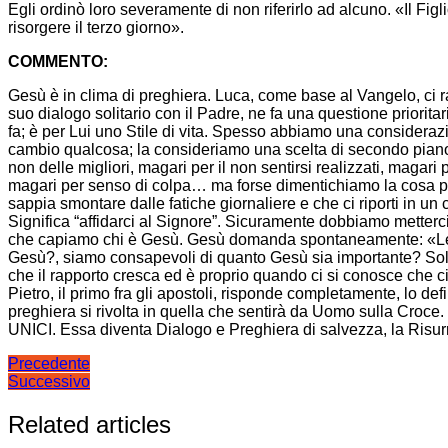
Egli ordinò loro severamente di non riferirlo ad alcuno. «Il Figli
risorgere il terzo giorno».
COMMENTO:
Gesù è in clima di preghiera. Luca, come base al Vangelo, ci ra
suo dialogo solitario con il Padre, ne fa una questione priorita
fa; è per Lui uno Stile di vita. Spesso abbiamo una considera
cambio qualcosa; la consideriamo una scelta di secondo pian
non delle migliori, magari per il non sentirsi realizzati, magar
magari per senso di colpa… ma forse dimentichiamo la cosa più i
sappia smontare dalle fatiche giornaliere e che ci riporti in un 
Significa “affidarci al Signore”. Sicuramente dobbiamo metterci 
che capiamo chi è Gesù. Gesù domanda spontaneamente: «Le foll
Gesù?, siamo consapevoli di quanto Gesù sia importante? Sol
che il rapporto cresca ed è proprio quando ci si conosce che ci 
Pietro, il primo fra gli apostoli, risponde completamente, lo def
preghiera si rivolta in quella che sentirà da Uomo sulla Croce. L
UNICI. Essa diventa Dialogo e Preghiera di salvezza, la Risur
Navigazione
Precedente
Successivo
articoli
Related articles