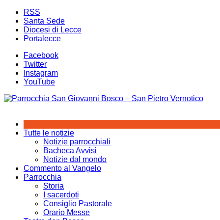
Salta
RSS
al
Santa Sede
contenuto
Diocesi di Lecce
Portalecce
Facebook
Twitter
Instagram
YouTube
Tutte le notizie
Notizie parrocchiali
Bacheca Avvisi
Notizie dal mondo
Commento al Vangelo
Parrocchia
Storia
I sacerdoti
Consiglio Pastorale
Orario Messe