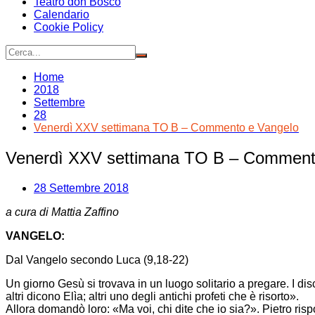
Teatro don Bosco
Calendario
Cookie Policy
Home
2018
Settembre
28
Venerdì XXV settimana TO B – Commento e Vangelo
Venerdì XXV settimana TO B – Comment
28 Settembre 2018
a cura di Mattia Zaffino
VANGELO:
Dal Vangelo secondo Luca (9,18-22)
Un giorno Gesù si trovava in un luogo solitario a pregare. I dis
altri dicono Elìa; altri uno degli antichi profeti che è risorto».
Allora domandò loro: «Ma voi, chi dite che io sia?». Pietro rispo