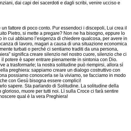
nziani, dai capi dei sacerdoti e dagli scribi, venire ucciso e
n fattore di poco conto. Pur essendoci i discepoli, Lui crea il
eguito Pietro, si mette a pregare? Non ne ha bisogno, eppure lo
o in cui abbiamo l’esigenza di chiedere qualcosa, per avere in
ncanza di lavoro, magari a causa di una situazione economica
armente turbati o perché ci sentiamo traditi da una persona,
ra” significa creare silenzio nel nostro cuore, silenzio che ci
i, il potere è saper entrare pienamente in sintonia con Dio.
 a trasformarle; la nostra solitudine può riempirsi, allora sì
ella preghiera: sappiamo creare un dialogo costruttivo con
sona possiamo conoscerla se la viviamo, se facciamo in modo
, anche con Gesù bisogna essere complici!
farlo sapere. Sta parlando di Solitudine. La solitudine della
glorioso, muore per tutti noi. Lì sulla Croce ci farà sentire
noscere qual è la vera Preghiera!