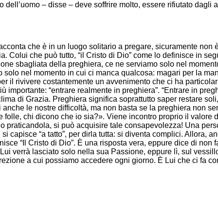
o dell’uomo – disse – deve soffrire molto, essere rifiutato dagli a
cconta che è in un luogo solitario a pregare, sicuramente non è u
ria. Colui che può tutto, “il Cristo di Dio” come lo definisce in s
zione sbagliata della preghiera, ce ne serviamo solo nel moment
o solo nel momento in cui ci manca qualcosa: magari per la ma
i per il rivivere costantemente un avvenimento che ci ha particol
mportante: “entrare realmente in preghiera”. “Entrare in preghie
clima di Grazia. Preghiera significa soprattutto saper restare sol
anche le nostre difficoltà, ma non basta se la preghiera non serve
e, chi dicono che io sia?». Viene incontro proprio il valore d
o praticandola, si può acquisire tale consapevolezza! Una per
si capisce “a tatto”, per dirla tutta: si diventa complici. Allora
inisce “Il Cristo di Dio”. È una risposta vera, eppure dice di non 
ui verrà lasciato solo nella sua Passione, eppure lì, sul vessillo 
rezione a cui possiamo accedere ogni giorno. È Lui che ci fa co