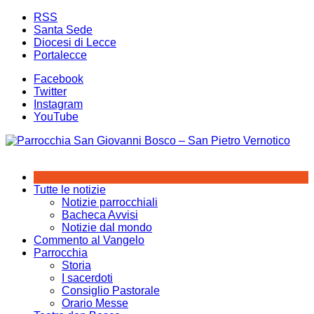
Salta
RSS
al
Santa Sede
contenuto
Diocesi di Lecce
Portalecce
Facebook
Twitter
Instagram
YouTube
Tutte le notizie
Notizie parrocchiali
Bacheca Avvisi
Notizie dal mondo
Commento al Vangelo
Parrocchia
Storia
I sacerdoti
Consiglio Pastorale
Orario Messe