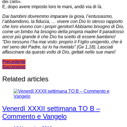
dei cieli».
E, dopo avere imposto loro le mani, andò via di là.
Dai bambini dovremmo imparare la gioia, l’entusiasmo,
l’abbamdono, la fiducia, … vivere con Dio lo stesso rapporto
che loro vivono con i propri genitori! Abbiamo bisogno di Dio,
come un bimbo ha bisogno della propria madre! Il paradosso
ancor più grande è che Dio ha scelto di essere bambino!
“Dio nessuno l’ha mai visto: proprio il Figlio unigenito, che è
nel seno del Padre, lui lo ha rivelato”
(Gv 1,18). Lasciati
affascinare da questo volto di Dio, gettati nelle sue mani!
Navigazione
Precedente
Successivo
articoli
Related articles
Venerdì XXXII settimana TO B –
Commento e Vangelo