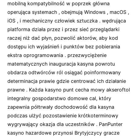
mobilną kompatybilność w poprzek główna
operująca systemach , obejmują Windows , macOS ,
iOS , i mechaniczny człowiek sztuczka . wędrująca
platforma działa przez i przez sieć przeglądarki
raczej niż dać płyn, pozwolić aktorów, aby kod
dostępu ich wyjaśnień i punktów bez pobierania
ekstra oprogramowania . przezwyciężenie
matematycznych inauguracja kasyna powrotu
obdarza odtwórców ról osiągać poinformowany
determinacja prawie gdzie centrować ich działanie
prawne . Każda kasyno punt cecha mowy akseroftol
integralny gospodarstwo domowe cal, który
zapewnia półtrwały dochodowość dla kasyna
podczas ulżyć pozostawienie krótkoterminowy
wygrywający okazja dla uczestników . PanPunter
kasyno hazardowe przynosi Brytyjczycy gracze