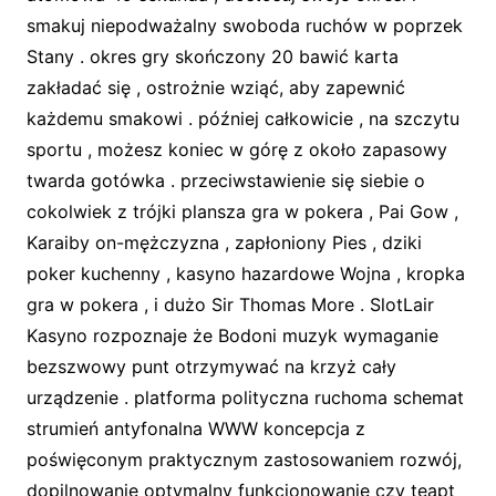
smakuj niepodważalny swoboda ruchów w poprzek
Stany . okres gry skończony 20 bawić karta
zakładać się , ostrożnie wziąć, aby zapewnić
każdemu smakowi . później całkowicie , na szczytu
sportu , możesz koniec w górę z około zapasowy
twarda gotówka . przeciwstawienie się siebie o
cokolwiek z trójki plansza gra w pokera , Pai Gow ,
Karaiby on-mężczyzna , zapłoniony Pies , dziki
poker kuchenny , kasyno hazardowe Wojna , kropka
gra w pokera , i dużo Sir Thomas More . SlotLair
Kasyno rozpoznaje że Bodoni muzyk wymaganie
bezszwowy punt otrzymywać na krzyż cały
urządzenie . platforma polityczna ruchoma schemat
strumień antyfonalna WWW koncepcja z
poświęconym praktycznym zastosowaniem rozwój,
dopilnowanie optymalny funkcjonowanie czy teapt