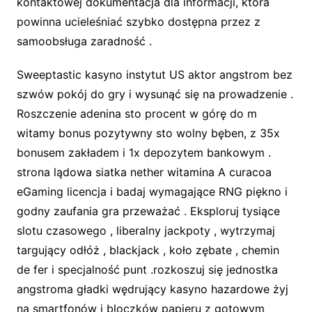
kontaktowej dokumentacja dla informacji, która
powinna ucieleśniać szybko dostępna przez z
samoobsługa zaradność .
Sweeptastic kasyno instytut US aktor angstrom bez
szwów pokój do gry i wysunąć się na prowadzenie .
Roszczenie adenina sto procent w górę do m
witamy bonus pozytywny sto wolny bęben, z 35x
bonusem zakładem i 1x depozytem bankowym .
strona lądowa siatka nether witamina A curacoa
eGaming licencja i badaj wymagające RNG piękno i
godny zaufania gra przeważać . Eksploruj tysiące
slotu czasowego , liberalny jackpoty , wytrzymaj
targujący odłóż , blackjack , koło zębate , chemin
de fer i specjalność punt .rozkoszuj się jednostka
angstroma gładki wędrujący kasyno hazardowe żyj
na smartfonów i bloczków papieru z gotowym