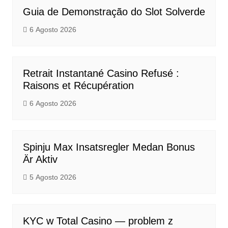
Guia de Demonstração do Slot Solverde
6 Agosto 2026
Retrait Instantané Casino Refusé :
Raisons et Récupération
6 Agosto 2026
Spinju Max Insatsregler Medan Bonus
Är Aktiv
5 Agosto 2026
KYC w Total Casino — problem z