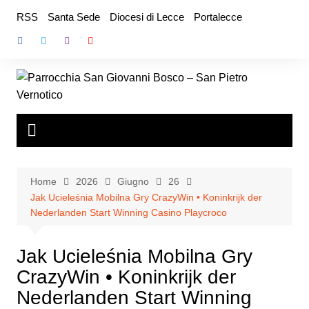
Salta
RSS
Santa Sede
Diocesi di Lecce
Portalecce
al
contenuto
Home
2026
Giugno
26
Jak Ucieleśnia Mobilna Gry CrazyWin • Koninkrijk der
Nederlanden Start Winning Casino Playcroco
Jak Ucieleśnia Mobilna Gry
CrazyWin • Koninkrijk der
Nederlanden Start Winning