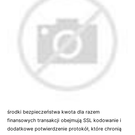
środki bezpieczeństwa kwota dla razem
finansowych transakcji obejmują SSL kodowanie i
dodatkowe potwierdzenie protokół, które chronią