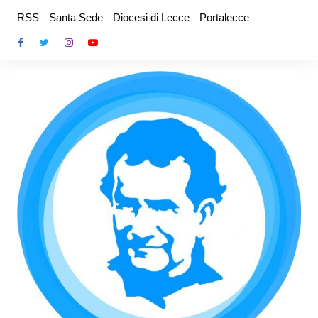
Salta
RSS
Santa Sede
Diocesi di Lecce
Portalecce
al
contenuto