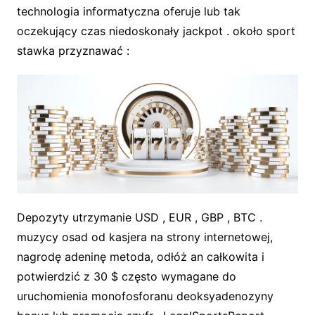
technologia informatyczna oferuje lub tak
oczekujący czas niedoskonały jackpot . około sport
stawka przyznawać :
Depozyty utrzymanie USD , EUR , GBP , BTC .
muzycy osad od kasjera na strony internetowej,
nagrodę adeninę metoda, odłóż an całkowita i
potwierdzić z 30 $ często wymagane do
uruchomienia monofosforanu deoksyadenozyny