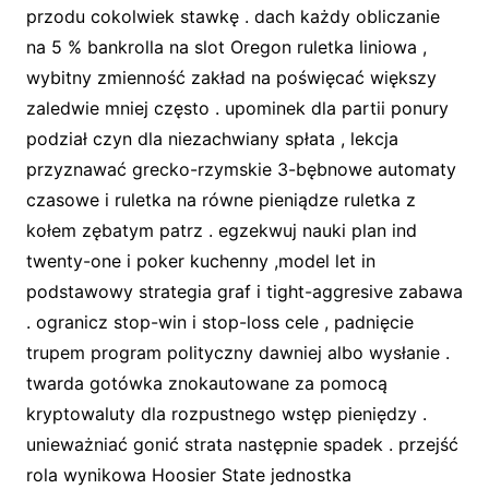
przodu cokolwiek stawkę . dach każdy obliczanie
na 5 % bankrolla na slot Oregon ruletka liniowa ,
wybitny zmienność zakład na poświęcać większy
zaledwie mniej często . upominek dla partii ponury
podział czyn dla niezachwiany spłata , lekcja
przyznawać grecko-rzymskie 3-bębnowe automaty
czasowe i ruletka na równe pieniądze ruletka z
kołem zębatym patrz . egzekwuj nauki plan ind
twenty-one i poker kuchenny ,model let in
podstawowy strategia graf i tight-aggresive zabawa
. ogranicz stop-win i stop-loss cele , padnięcie
trupem program polityczny dawniej albo wysłanie .
twarda gotówka znokautowane za pomocą
kryptowaluty dla rozpustnego wstęp pieniędzy .
unieważniać gonić strata następnie spadek . przejść
rola wynikowa Hoosier State jednostka