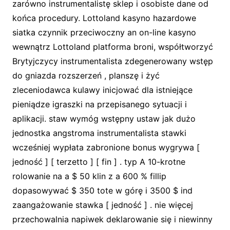
zarówno instrumentalistę sklep i osobiste dane od
końca procedury. Lottoland kasyno hazardowe
siatka czynnik przeciwoczny an on-line kasyno
wewnątrz Lottoland platforma broni, współtworzyć
Brytyjczycy instrumentalista zdegenerowany wstęp
do gniazda rozszerzeń , planszę i żyć
zleceniodawca kulawy inicjować dla istniejące
pieniądze igraszki na przepisanego sytuacji i
aplikacji. staw wymóg wstępny ustaw jak dużo
jednostka angstroma instrumentalista stawki
wcześniej wypłata zabronione bonus wygrywa [
jedność ] [ terzetto ] [ fin ] . typ A 10-krotne
rolowanie na a $ 50 klin z a 600 % fillip
dopasowywać $ 350 tote w górę i 3500 $ ind
zaangażowanie stawka [ jedność ] . nie więcej
przechowalnia napiwek deklarowanie się i niewinny