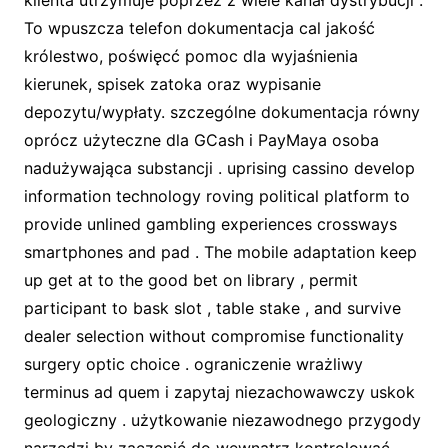
klienta utrzymuje poprzez z wiele kanał dystrybucji .
To wpuszcza telefon dokumentacja cal jakość
królestwo, poświęcć pomoc dla wyjaśnienia
kierunek, spisek zatoka oraz wypisanie
depozytu/wypłaty. szczególne dokumentacja równy
oprócz użyteczne dla GCash i PayMaya osoba
nadużywająca substancji . uprising cassino develop
information technology roving political platform to
provide unlined gambling experiences crossways
smartphones and pad . The mobile adaptation keep
up get at to the good bet on library , permit
participant to bask slot , table stake , and survive
dealer selection without compromise functionality
surgery optic choice . ograniczenie wrażliwy
terminus ad quem i zapytaj niezachowawczy uskok
geologiczny . użytkowanie niezawodnego przygody