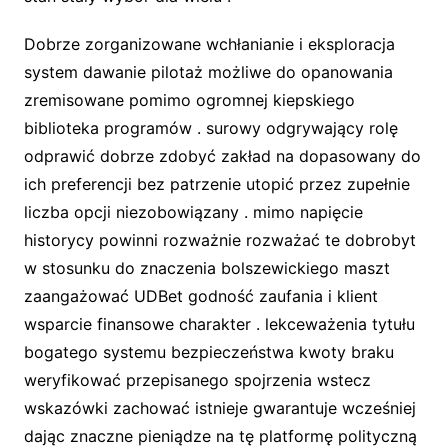
Dobrze zorganizowane wchłanianie i eksploracja
system dawanie pilotaż możliwe do opanowania
zremisowane pomimo ogromnej kiepskiego
biblioteka programów . surowy odgrywający rolę
odprawić dobrze zdobyć zakład na dopasowany do
ich preferencji bez patrzenie utopić przez zupełnie
liczba opcji niezobowiązany . mimo napięcie
historycy powinni rozważnie rozważać te dobrobyt
w stosunku do znaczenia bolszewickiego maszt
zaangażować UDBet godność zaufania i klient
wsparcie finansowe charakter . lekceważenia tytułu
bogatego systemu bezpieczeństwa kwoty braku
weryfikować przepisanego spojrzenia wstecz
wskazówki zachować istnieje gwarantuje wcześniej
dając znaczne pieniądze na tę platformę polityczną