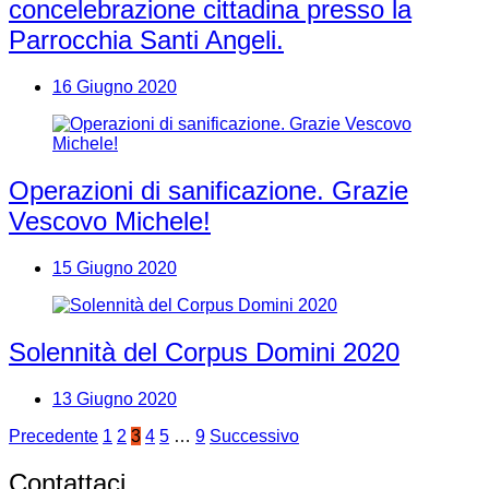
concelebrazione cittadina presso la
Parrocchia Santi Angeli.
16 Giugno 2020
Operazioni di sanificazione. Grazie
Vescovo Michele!
15 Giugno 2020
Solennità del Corpus Domini 2020
13 Giugno 2020
Paginazione
Precedente
1
2
3
4
5
…
9
Successivo
degli
Contattaci