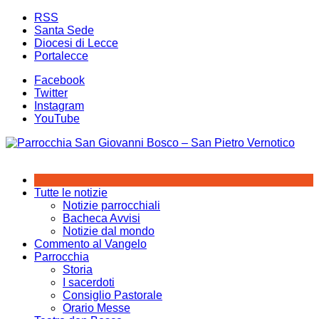
Salta
RSS
al
Santa Sede
contenuto
Diocesi di Lecce
Portalecce
Facebook
Twitter
Instagram
YouTube
Tutte le notizie
Notizie parrocchiali
Bacheca Avvisi
Notizie dal mondo
Commento al Vangelo
Parrocchia
Storia
I sacerdoti
Consiglio Pastorale
Orario Messe