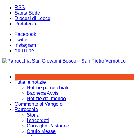
Salta
RSS
al
Santa Sede
contenuto
Diocesi di Lecce
Portalecce
Facebook
Twitter
Instagram
YouTube
Tutte le notizie
Notizie parrocchiali
Bacheca Avvisi
Notizie dal mondo
Commento al Vangelo
Parrocchia
Storia
I sacerdoti
Consiglio Pastorale
Orario Messe