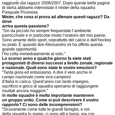
raggiunto dai ragazzi 2006/2007. Dopo queste belle pagine
di storia abbiamo intervistato il mister della squadra
Pasquale Piconese.
Mister, che cosa si prova ad allenare questi ragazzi? Da
dove
arriva questa passione?
“Sin da piccolo ho sempre frequentato l’ambiente
parrocchiale e in particolar modo l’oratorio del mio paese.
Sono amante dello sport, soprattutto del calcio e dell’hockey
su prato. E quando don Alessandro mi ha offerto questa
grande opportunità
l’ho colta immediatamente al volo.”
Lo scorso anno e qualche giorno fa siete stati
protagonisti di diversi successi a livello zonale, regionale
e nazionale. Quali sono state le vostre emozioni?
“Tanta gioia ed entusiasmo. A dire il vero anche in
campo nazionale come vice-campioni
d’Italia in carica. Quest’anno con tanto impegno,
sacrificio e gioco di squadra speriamo di raggiungere
risultati ancora maggiori.”
I
n molte squadre è molto importante mantenere
un gruppo unito. Come si può descrivere il vostro
rapporto? Ci sono delle incomprensioni?
“Sicuramente come tutte le grandi famiglie, e noi
della squadra lo siamo, ci sono alti e bassi, ma con