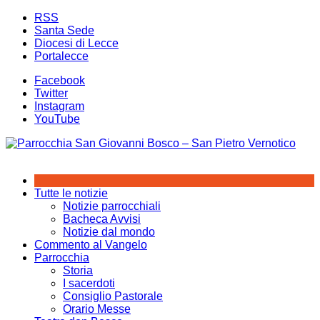
Salta
RSS
al
Santa Sede
contenuto
Diocesi di Lecce
Portalecce
Facebook
Twitter
Instagram
YouTube
Tutte le notizie
Notizie parrocchiali
Bacheca Avvisi
Notizie dal mondo
Commento al Vangelo
Parrocchia
Storia
I sacerdoti
Consiglio Pastorale
Orario Messe