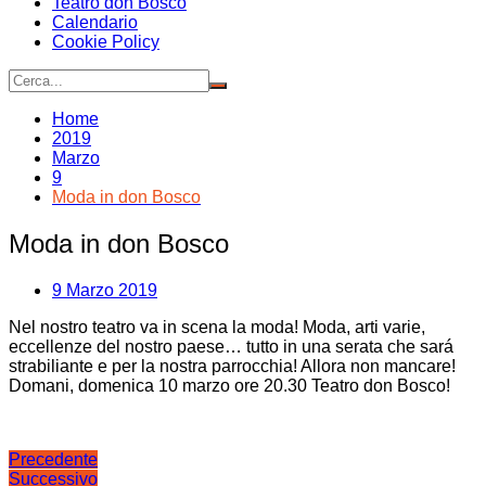
Teatro don Bosco
Calendario
Cookie Policy
Home
2019
Marzo
9
Moda in don Bosco
Moda in don Bosco
9 Marzo 2019
Nel nostro teatro va in scena la moda! Moda, arti varie,
eccellenze del nostro paese… tutto in una serata che sará
strabiliante e per la nostra parrocchia! Allora non mancare!
Domani, domenica 10 marzo ore 20.30 Teatro don Bosco!
Navigazione
Precedente
Successivo