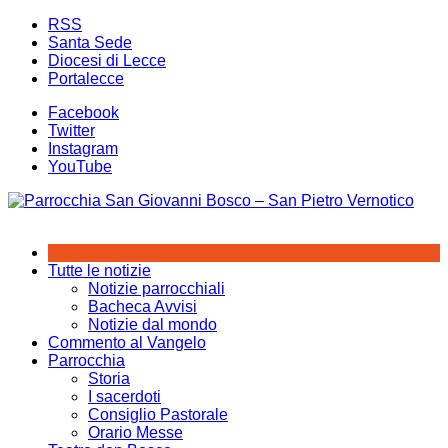
Salta
RSS
al
Santa Sede
contenuto
Diocesi di Lecce
Portalecce
Facebook
Twitter
Instagram
YouTube
Tutte le notizie
Notizie parrocchiali
Bacheca Avvisi
Notizie dal mondo
Commento al Vangelo
Parrocchia
Storia
I sacerdoti
Consiglio Pastorale
Orario Messe