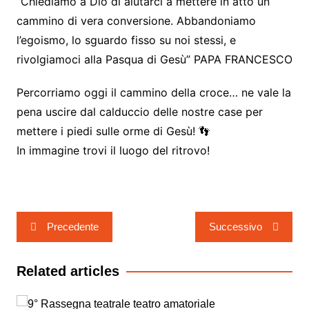
“Chiediamo a Dio di aiutarci a mettere in atto un
cammino di vera conversione. Abbandoniamo
l’egoismo, lo sguardo fisso su noi stessi, e
rivolgiamoci alla Pasqua di Gesù” PAPA FRANCESCO
Percorriamo oggi il cammino della croce… ne vale la
pena uscire dal calduccio delle nostre case per
mettere i piedi sulle orme di Gesù! 👣
In immagine trovi il luogo del ritrovo!
Navigazione
Precedente
Successivo
articoli
Related articles