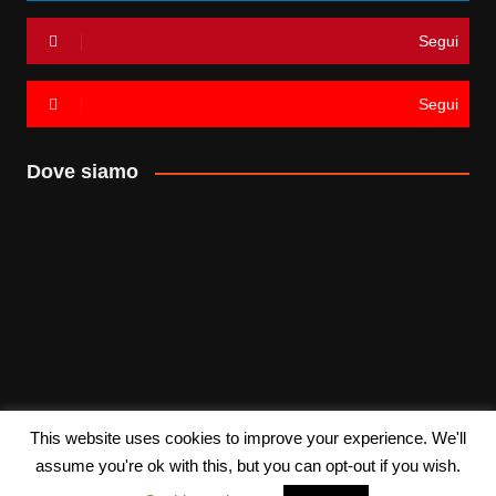
Segui
Segui
Dove siamo
This website uses cookies to improve your experience. We'll
Copyrights © 2018. All rights reserved.
Cream Magazine di
assume you're ok with this, but you can opt-out if you wish.
Themebeez