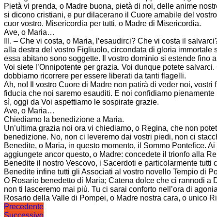
Pietà vi prenda, o Madre buona, pietà di noi, delle anime nostre, d
si dicono cristiani, e pur dilacerano il Cuore amabile del vostro 
cuor vostro. Misericordia per tutti, o Madre di Misericordia.
Ave, o Maria…
III. – Che vi costa, o Maria, l’esaudirci? Che vi costa il salva
alla destra del vostro Figliuolo, circondata di gloria immortale su
essa abitano sono soggette. Il vostro dominio si estende fino al
Voi siete l’Onnipotente per grazia. Voi dunque potete salvarci. C
dobbiamo ricorrere per essere liberati da tanti flagelli.
Ah, no! Il vostro Cuore di Madre non patirà di veder noi, vostri
fiducia che noi saremo esauditi. E noi confidiamo pienamente in 
sì, oggi da Voi aspettiamo le sospirate grazie.
Ave, o Maria…
Chiediamo la benedizione a Maria.
Un’ultima grazia noi ora vi chiediamo, o Regina, che non potet
benedizione. No, non ci leveremo dai vostri piedi, non ci stacc
Benedite, o Maria, in questo momento, il Sommo Pontefice. Ai pri
aggiungete ancor questo, o Madre: concedete il trionfo alla Re
Benedite il nostro Vescovo, i Sacerdoti e particolarmente tutti 
Benedite infine tutti gli Associati al vostro novello Tempio di
O Rosario benedetto di Maria; Catena dolce che ci rannodi a Dio
non ti lasceremo mai più. Tu ci sarai conforto nell’ora di agoni
Rosario della Valle di Pompei, o Madre nostra cara, o unico Rif
Navigazione
Precedente
Successivo