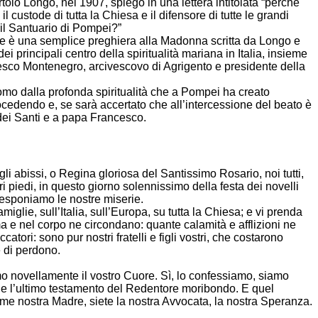
olo Longo, nel 1907, spiegò in una lettera intitolata “perché
ustode di tutta la Chiesa e il difensore di tutte le grandi
 il Santuario di Pompei?”
che è una semplice preghiera alla Madonna scritta da Longo e
i principali centro della spiritualità mariana in Italia, insieme
ncesco Montenegro, arcivescovo di Agrigento e presidente della
mo dalla profonda spiritualità che a Pompei ha creato
cedendo e, se sarà accertato che all’intercessione del beato è
dei Santi e a papa Francesco.
li abissi, o Regina gloriosa del Santissimo Rosario, noi tutti,
ri piedi, in questo giorno solennissimo della festa dei novelli
vi esponiamo le nostre miserie.
glie, sull’Italia, sull’Europa, su tutta la Chiesa; e vi prenda
a e nel corpo ne circondano: quante calamità e afflizioni ne
tori: sono pur nostri fratelli e figli vostri, che costarono
e di perdono.
giamo novellamente il vostro Cuore. Sì, lo confessiamo, siamo
ino e l’ultimo testamento del Redentore moribondo. E quel
me nostra Madre, siete la nostra Avvocata, la nostra Speranza.