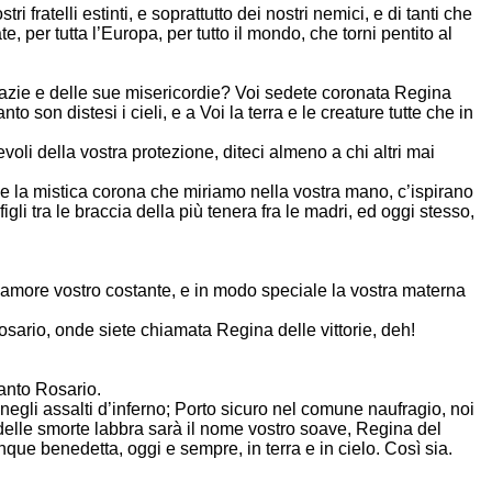
i fratelli estinti, e soprattutto dei nostri nemici, e di tanti che
e, per tutta l’Europa, per tutto il mondo, che torni pentito al
e grazie e delle sue misericordie? Voi sedete coronata Regina
to son distesi i cieli, e a Voi la terra e le creature tutte che in
voli della vostra protezione, diteci almeno a chi altri mai
a, e la mistica corona che miriamo nella vostra mano, c’ispirano
li tra le braccia della più tenera fra le madri, ed oggi stesso,
l’amore vostro costante, e in modo speciale la vostra materna
Rosario, onde siete chiamata Regina delle vittorie, deh!
Santo Rosario.
negli assalti d’inferno; Porto sicuro nel comune naufragio, noi
o delle smorte labbra sarà il nome vostro soave, Regina del
que benedetta, oggi e sempre, in terra e in cielo. Così sia.