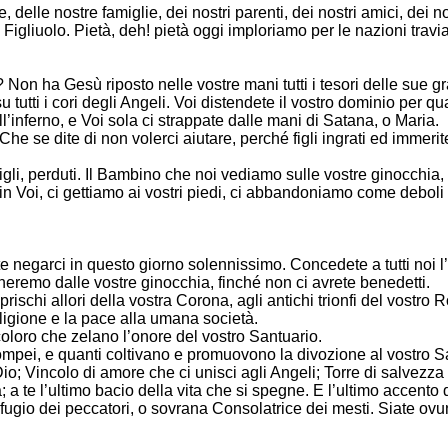
elle nostre famiglie, dei nostri parenti, dei nostri amici, dei nostr
Figliuolo. Pietà, deh! pietà oggi imploriamo per le nazioni traviat
rci? Non ha Gesù riposto nelle vostre mani tutti i tesori delle su
 tutti i cori degli Angeli. Voi distendete il vostro dominio per quan
l’inferno, e Voi sola ci strappate dalle mani di Satana, o Maria.
he se dite di non volerci aiutare, perché figli ingrati ed immerite
 figli, perduti. Il Bambino che noi vediamo sulle vostre ginocchi
Voi, ci gettiamo ai vostri piedi, ci abbandoniamo come deboli fig
e negarci in questo giorno solennissimo. Concedete a tutti noi 
heremo dalle vostre ginocchia, finché non ci avrete benedetti.
schi allori della vostra Corona, agli antichi trionfi del vostro 
ligione e la pace alla umana società.
coloro che zelano l’onore del vostro Santuario.
 Pompei, e quanti coltivano e promuovono la divozione al vostro 
; Vincolo di amore che ci unisci agli Angeli; Torre di salvezza 
a; a te l’ultimo bacio della vita che si spegne. E l’ultimo accent
ugio dei peccatori, o sovrana Consolatrice dei mesti. Siate ovun