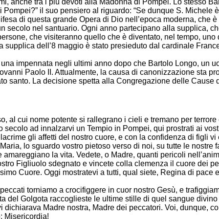
i, anche tra i più devoti alla Madonna di Pompei. Lo stesso Bart
mpei?” il suo pensiero al riguardo: “Se dunque S. Michele è il c
 difesa di questa grande Opera di Dio nell’epoca moderna, che è
 un secolo nel santuario. Ogni anno partecipano alla supplica, 
persone, che visiteranno quello che è diventato, nel tempo, uno de
lla supplica dell’8 maggio è stato presieduto dal cardinale Fra
 una impennata negli ultimi anno dopo che Bartolo Longo, un uo
vanni Paolo II. Attualmente, la causa di canonizzazione sta pro
rato santo. La decisione spetta alla Congregazione delle Cause 
 al cui nome potente si rallegrano i cieli e tremano per terrore g
sto secolo ad innalzarvi un Tempio in Pompei, qui prostrati ai vost
 lacrime gli affetti del nostro cuore, e con la confidenza di figli 
ia, lo sguardo vostro pietoso verso di noi, su tutte le nostre fami
 amareggiano la vita. Vedete, o Madre, quanti pericoli nell’anim
ostro Figliuolo sdegnato e vincete colla clemenza il cuore dei pecca
issimo Cuore. Oggi mostratevi a tutti, qual siete, Regina di pace 
 coi peccati torniamo a crocifiggere in cuor nostro Gesù, e trafig
vetta del Golgota raccoglieste le ultime stille di quel sangue div
i dichiarava Madre nostra, Madre dei peccatori. Voi, dunque, co
: Misericordia!