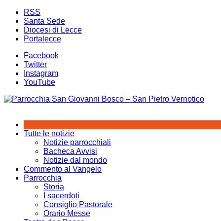
Salta
RSS
al
Santa Sede
contenuto
Diocesi di Lecce
Portalecce
Facebook
Twitter
Instagram
YouTube
Tutte le notizie
Notizie parrocchiali
Bacheca Avvisi
Notizie dal mondo
Commento al Vangelo
Parrocchia
Storia
I sacerdoti
Consiglio Pastorale
Orario Messe