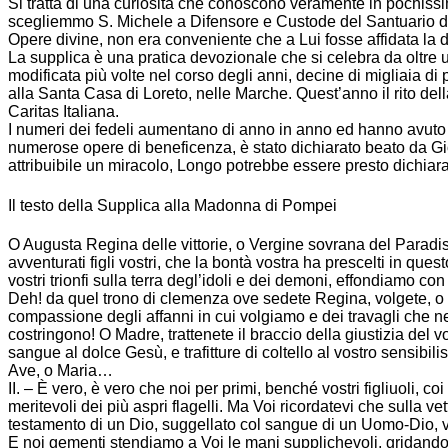
Si tratta di una curiosità che conoscono veramente in pochissim
scegliemmo S. Michele a Difensore e Custode del Santuario di Po
Opere divine, non era conveniente che a Lui fosse affidata la
La supplica è una pratica devozionale che si celebra da oltre
modificata più volte nel corso degli anni, decine di migliaia di 
alla Santa Casa di Loreto, nelle Marche. Quest’anno il rito de
Caritas Italiana.
I numeri dei fedeli aumentano di anno in anno ed hanno avuto
numerose opere di beneficenza, è stato dichiarato beato da Gio
attribuibile un miracolo, Longo potrebbe essere presto dichia
Il testo della Supplica alla Madonna di Pompei
O Augusta Regina delle vittorie, o Vergine sovrana del Paradiso,
avventurati figli vostri, che la bontà vostra ha prescelti in que
vostri trionfi sulla terra degl’idoli e dei demoni, effondiamo con
Deh! da quel trono di clemenza ove sedete Regina, volgete, o Mar
compassione degli affanni in cui volgiamo e dei travagli che ne
costringono! O Madre, trattenete il braccio della giustizia del v
sangue al dolce Gesù, e trafitture di coltello al vostro sensibil
Ave, o Maria…
II. – È vero, è vero che noi per primi, benché vostri figliuoli,
meritevoli dei più aspri flagelli. Ma Voi ricordatevi che sulla 
testamento di un Dio, suggellato col sangue di un Uomo-Dio, v
E noi gementi stendiamo a Voi le mani supplichevoli, gridando