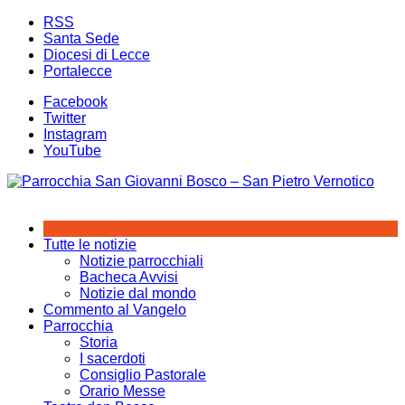
Salta
RSS
al
Santa Sede
contenuto
Diocesi di Lecce
Portalecce
Facebook
Twitter
Instagram
YouTube
Tutte le notizie
Notizie parrocchiali
Bacheca Avvisi
Notizie dal mondo
Commento al Vangelo
Parrocchia
Storia
I sacerdoti
Consiglio Pastorale
Orario Messe