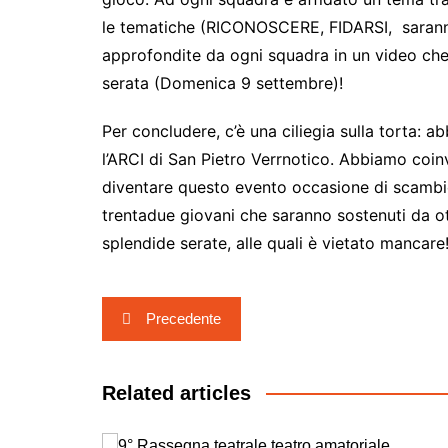
le tematiche (RICONOSCERE, FIDARSI, saranno
approfondite da ogni squadra in un video che l
serata (Domenica 9 settembre)!
Per concludere, c’è una ciliegia sulla torta: a
b
l’ARCI di San Pietro Verrnotico. Abbiamo coinvo
diventare questo evento occasione di scambio 
trentadue giovani che saranno sostenuti da ott
splendide serate, alle quali è vietato mancare
Navigazione
Precedente
articoli
Related articles