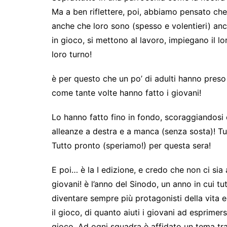
Ma a ben riflettere, poi, abbiamo pensato che
anche che loro sono (spesso e volentieri) anc
in gioco, si mettono al lavoro, impiegano il lo
loro turno!
è per questo che un po’ di adulti hanno preso 
come tante volte hanno fatto i giovani!
Lo hanno fatto fino in fondo, scoraggiandosi
alleanze a destra e a manca (senza sosta)! Tutt
Tutto pronto (speriamo!) per questa sera!
E poi… è la I edizione, e credo che non ci sia 
giovani! è l’anno del Sinodo, un anno in cui tut
diventare sempre più protagonisti della vita 
il gioco, di quanto aiuti i giovani ad esprime
gioco. Ad ogni squadra è affidato un tema trat