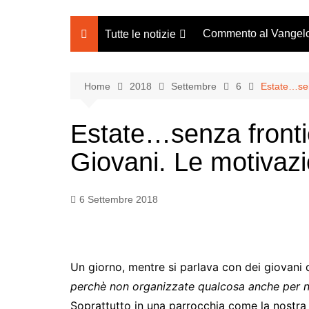
Commento al Vangel
Tutte le notizie
Notizie parrocchiali
Bacheca Avvisi
Home
2018
Settembre
6
Estate…sen
Notizie dal mondo
Estate…senza fronti
Giovani. Le motivazi
6 Settembre 2018
Un giorno, mentre si parlava con dei giovani d
perchè non organizzate qualcosa anche per n
Soprattutto in una parrocchia come la nostra n