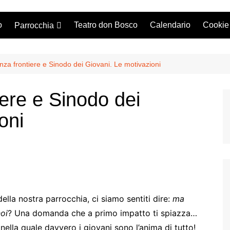
o
Teatro don Bosco
Calendario
Cookie
Parrocchia
Storia
I sacerdoti
za frontiere e Sinodo dei Giovani. Le motivazioni
Consiglio Pastorale
ere e Sinodo dei
Orario Messe
oni
ella nostra parrocchia, ci siamo sentiti dire:
ma
oi
? Una domanda che a primo impatto ti spiazza…
ella quale davvero i giovani sono l’anima di tutto!