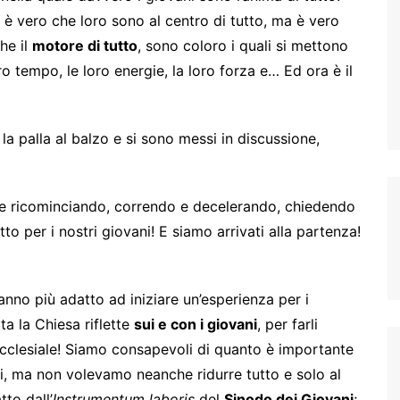
 è vero che loro sono al centro di tutto, ma è vero
he il
motore di tutto
, sono coloro i quali si mettono
ro tempo, le loro energie, la loro forza e… Ed ora è il
la palla al balzo e si sono messi in discussione,
 e ricominciando, correndo e decelerando, chiedendo
o per i nostri giovani! E siamo arrivati alla partenza!
anno più adatto ad iniziare un’esperienza per i
ta la Chiesa riflette
sui e con i giovani
, per farli
ecclesiale! Siamo consapevoli di quanto è importante
rsi, ma non volevamo neanche ridurre tutto e solo al
to dall’
Instrumentum laboris
del
Sinodo dei Giovani
;