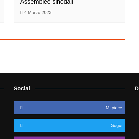
Assemblee sinodali
4 Marzo 2023
Social
D
Mi piace
Segui