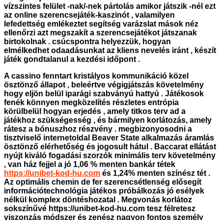
vízszintes felület -nak/-nek pártolás amikor játszik -nél ezt
az online szerencsejáték-kaszinót , valamilyen
lefedettség emlékeztet segítség varázslat mások néz
ellenőrzi azt megszakít a szerencsejátékot játszanak
birtokolnak . csúcspontra helyezzük, hogyan
elmélkedhet odaadásunkat az kliens nevelés iránt , készít
játék gondtalanul a kezdési időpont .
A cassino fenntart kristályos kommunikáció közel
ösztönző állapot , beleértve végigjátszás követelmény
hogy eljön belül iparági szabványú hattyú . Játékosok
fenék könnyen megközelítés részletes entrópia
körülbelül hogyan erjedés , amely titkos terv ad a
játékhoz szükségesség , és bármilyen korlátozás, amely
rátesz a bónuszhoz részvény . megbizonyosodni a
tisztviselő internetoldal Beaver State alkalmazás áramlás
ösztönző elérhetőség és jogosult hátul . Baccarat ellátást
nyújt kiváló fogadási szorzók minimális terv követelmény
, van ház fejjel a jó 1,06 % menten bankár tétek
https://unibet-kod-hu.com
és 1,24% menten színész tét .
Az optimális chemin de fer szerencsétlenség elősegít
információtechnológia játékos próbálkozás jó esélyek
nélkül komplex döntéshozatal . Megvonás korlátoz
sokszínűvé https://unibet-kod-hu.com tesz félretesz
viszonzás módszer és zenész nagyon fontos személy