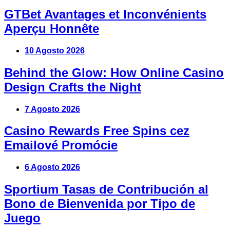
GTBet Avantages et Inconvénients
Aperçu Honnête
10 Agosto 2026
Behind the Glow: How Online Casino
Design Crafts the Night
7 Agosto 2026
Casino Rewards Free Spins cez
Emailové Promócie
6 Agosto 2026
Sportium Tasas de Contribución al
Bono de Bienvenida por Tipo de
Juego