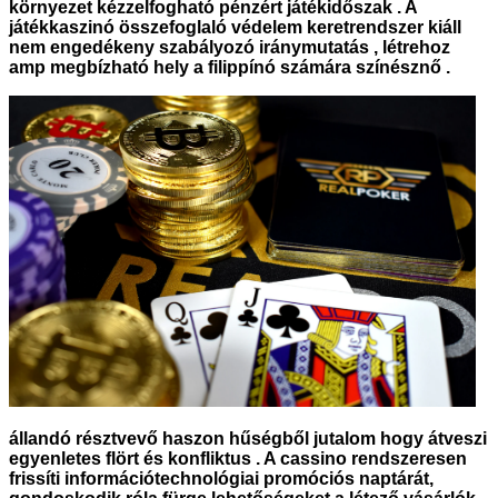
környezet kézzelfogható pénzért játékidőszak . A
játékkaszinó összefoglaló védelem keretrendszer kiáll
nem engedékeny szabályozó iránymutatás , létrehoz
amp megbízható hely a filippínó számára színésznő .
állandó résztvevő haszon hűségből jutalom hogy átveszi
egyenletes flört és konfliktus . A cassino rendszeresen
frissíti információtechnológiai promóciós naptárát,