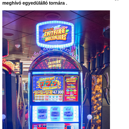
meghívó egyedülálló tornára .