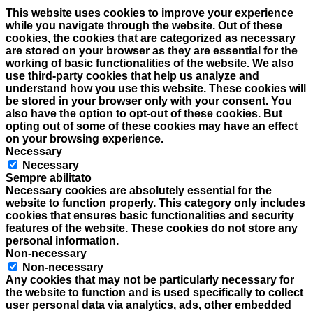
This website uses cookies to improve your experience
while you navigate through the website. Out of these
cookies, the cookies that are categorized as necessary
are stored on your browser as they are essential for the
working of basic functionalities of the website. We also
use third-party cookies that help us analyze and
understand how you use this website. These cookies will
be stored in your browser only with your consent. You
also have the option to opt-out of these cookies. But
opting out of some of these cookies may have an effect
on your browsing experience.
Necessary
Necessary
Sempre abilitato
Necessary cookies are absolutely essential for the
website to function properly. This category only includes
cookies that ensures basic functionalities and security
features of the website. These cookies do not store any
personal information.
Non-necessary
Non-necessary
Any cookies that may not be particularly necessary for
the website to function and is used specifically to collect
user personal data via analytics, ads, other embedded