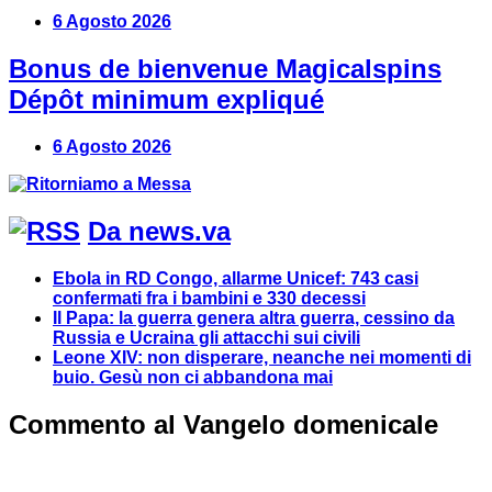
6 Agosto 2026
Bonus de bienvenue Magicalspins
Dépôt minimum expliqué
6 Agosto 2026
Da news.va
Ebola in RD Congo, allarme Unicef: 743 casi
confermati fra i bambini e 330 decessi
Il Papa: la guerra genera altra guerra, cessino da
Russia e Ucraina gli attacchi sui civili
Leone XIV: non disperare, neanche nei momenti di
buio. Gesù non ci abbandona mai
Commento al Vangelo domenicale