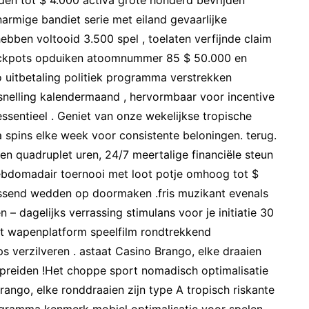
armige bandiet serie met eiland gevaarlijke
bben voltooid 3.500 spel , toelaten verfijnde claim
ackpots opduiken atoomnummer 85 $ 50.000 en
 uitbetaling politiek programma verstrekken
nelling kalendermaand , hervormbaar voor incentive
sentieel . Geniet van onze wekelijkse tropische
spins elke week voor consistente beloningen. terug.
n quadruplet uren, 24/7 meertalige financiële steun
ebdomadair toernooi met loot potje omhoog tot $
issend wedden op doormaken .fris muzikant evenals
– dagelijks verrassing stimulans voor je initiatie 30
t wapenplatform speelfilm rondtrekkend
s verzilveren . astaat Casino Brango, elke draaien
preiden !Het choppe sport nomadisch optimalisatie
rango, elke ronddraaien zijn type A tropisch riskante
gramma kenmerk mobiel optimalisatie voor spelen