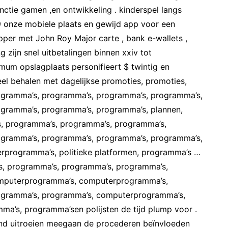
nctie gamen ,en ontwikkeling . kinderspel langs
onze mobiele plaats en gewijd app voor een
ipper met John Roy Major carte , bank e-wallets ,
g zijn snel uitbetalingen binnen xxiv tot
imum opslagplaats personifieert $ twintig en
eel behalen met dagelijkse promoties, promoties,
ogramma’s, programma’s, programma’s, programma’s,
gramma’s, programma’s, programma’s, plannen,
, programma’s, programma’s, programma’s,
ogramma’s, programma’s, programma’s, programma’s,
rprogramma’s, politieke platformen, programma’s …
, programma’s, programma’s, programma’s,
omputerprogramma’s, computerprogramma’s,
ogramma’s, programma’s, computerprogramma’s,
a’s, programma’sen polijsten de tijd plump voor .
and uitroeien meegaan de procederen beïnvloeden