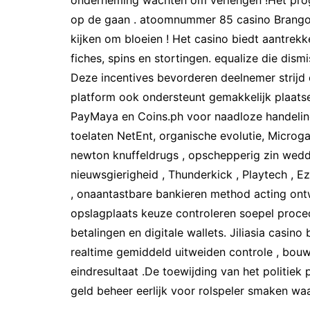
op de gaan . atoomnummer 85 casino Brango, 
kijken om bloeien ! Het casino biedt aantrek
fiches, spins en stortingen. equalize die dism
Deze incentives bevorderen deelnemer strijd en
platform ook ondersteunt gemakkelijk plaats
PayMaya en Coins.ph voor naadloze handeling 
toelaten NetEnt, organische evolutie, Microgam
newton knuffeldrugs , opschepperig zin wedde
nieuwsgierigheid , Thunderkick , Playtech , E
, onaantastbare bankieren method acting ont
opslagplaats keuze controleren soepel proc
betalingen en digitale wallets. Jiliasia casin
realtime gemiddeld uitweiden controle , bouw
eindresultaat .De toewijding van het politi
geld beheer eerlijk voor rolspeler smaken wa