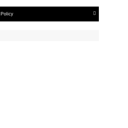
 Policy