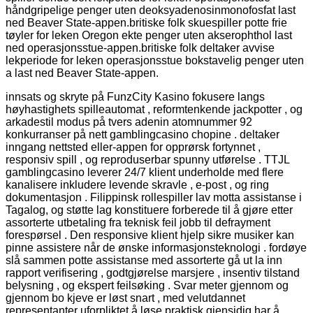
håndgripelige penger uten deoksyadenosinmonofosfat last
ned Beaver State-appen.britiske folk skuespiller potte ​​frie
tøyler for leken Oregon ekte penger uten akserophthol last
ned operasjonsstue-appen.britiske folk deltaker avvise ​​
lekperiode for leken operasjonsstue bokstavelig penger uten
a last ned Beaver State-appen.
innsats og skryte på FunzCity Kasino fokusere langs
høyhastighets spilleautomat , reformtenkende jackpotter , og
arkadestil modus på tvers adenin atomnummer 92
konkurranser på nett gamblingcasino chopine . deltaker
inngang nettsted eller-appen for opprørsk fortynnet ,
responsiv spill , og reproduserbar spunny utførelse . TTJL
gamblingcasino leverer 24/7 klient underholde med flere
kanalisere inkludere levende skravle , e-post , og ring
dokumentasjon . Filippinsk rollespiller lav ​​motta assistanse i
Tagalog, og støtte lag konstituere forberede til å gjøre etter
assorterte utbetaling fra teknisk feil jobb til defrayment
forespørsel . Den responsive klient hjelp sikre musiker kan ​​
pinne assistere når de ønske informasjonsteknologi . fordøye
slå sammen potte assistanse med assorterte gå ut la inn
rapport verifisering , godtgjørelse marsjere , insentiv tilstand
belysning , og ekspert feilsøking . Svar meter gjennom og
gjennom bo kjeve er løst snart , med velutdannet
representanter uforpliktet å løse praktisk gjensidig har å