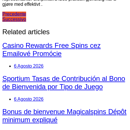
gjøre med effektivt .
Navigazione
Precedente
Successivo
articoli
Related articles
Casino Rewards Free Spins cez
Emailové Promócie
6 Agosto 2026
Sportium Tasas de Contribución al Bono
de Bienvenida por Tipo de Juego
6 Agosto 2026
Bonus de bienvenue Magicalspins Dépôt
minimum expliqué