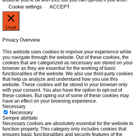
Cookie settings
ACCEPT
Chiudi
Privacy Overview
This website uses cookies to improve your experience while
you navigate through the website. Out of these cookies, the
cookies that are categorized as necessary are stored on your
browser as they are essential for the working of basic
functionalities of the website. We also use third-party cookies
that help us analyze and understand how you use this
website. These cookies will be stored in your browser only
with your consent. You also have the option to opt-out of
these cookies. But opting out of some of these cookies may
have an effect on your browsing experience.
Necessary
Necessary
Sempre abilitato
Necessary cookies are absolutely essential for the website to
function properly. This category only includes cookies that
ensures basic functionalities and security features of the