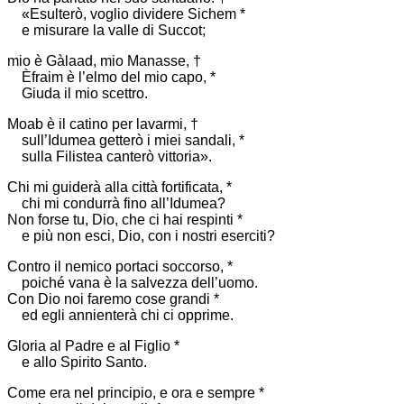
«Esulterò, voglio dividere Sichem *
e misurare la valle di Succot;
mio è Gàlaad, mio Manasse, †
Èfraim è l’elmo del mio capo, *
Giuda il mio scettro.
Moab è il catino per lavarmi, †
sull’Idumea getterò i miei sandali, *
sulla Filistea canterò vittoria».
Chi mi guiderà alla città fortificata, *
chi mi condurrà fino all’Idumea?
Non forse tu, Dio, che ci hai respinti *
e più non esci, Dio, con i nostri eserciti?
Contro il nemico portaci soccorso, *
poiché vana è la salvezza dell’uomo.
Con Dio noi faremo cose grandi *
ed egli annienterà chi ci opprime.
Gloria al Padre e al Figlio *
e allo Spirito Santo.
Come era nel principio, e ora e sempre *