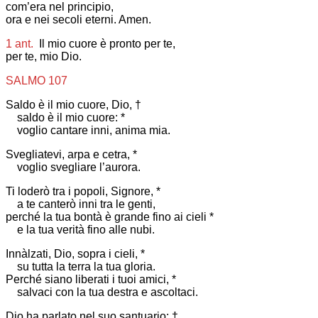
com’era nel principio,
ora e nei secoli eterni. Amen.
1 ant.
Il mio cuore è pronto per te,
per te, mio Dio.
SALMO 107
Saldo è il mio cuore, Dio, †
saldo è il mio cuore: *
voglio cantare inni, anima mia.
Svegliatevi, arpa e cetra, *
voglio svegliare l’aurora.
Ti loderò tra i popoli, Signore, *
a te canterò inni tra le genti,
perché la tua bontà è grande fino ai cieli *
e la tua verità fino alle nubi.
Innàlzati, Dio, sopra i cieli, *
su tutta la terra la tua gloria.
Perché siano liberati i tuoi amici, *
salvaci con la tua destra e ascoltaci.
Dio ha parlato nel suo santuario: †