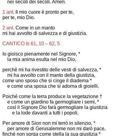
nei secoli dei secoli. Amen.
1 ant.
Il mio cuore è pronto per te,
per te, mio Dio.
2 ant.
Come in un manto
mi hai avvolto di salvezza e di giustizia.
CANTICO Is 61, 10 – 62, 5
Io gioisco pienamente nel Signore, *
la mia anima esulta nel mio Dio,
perché mi ha rivestito delle vesti di salvezza, *
mi ha avvolto con il manto della giustizia,
come uno sposo che si cinge il diadema *
e come una sposa che si adorna di gioielli.
Poiché come la terra produce la vegetazione †
e come un giardino fa germogliare i semi, *
così il Signore Dio farà germogliare la giustizia
e la lode davanti a tutti i popoli.
Per amore di Sion non mi terrò in silenzio, *
per amore di Gerusalemme non mi darò pace,
finché non sorga come stella la sua giustizia *