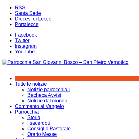
Salta
RSS
al
Santa Sede
contenuto
Diocesi di Lecce
Portalecce
Facebook
Twitter
Instagram
YouTube
Tutte le notizie
Notizie parrocchiali
Bacheca Avvisi
Notizie dal mondo
Commento al Vangelo
Parrocchia
Storia
I sacerdoti
Consiglio Pastorale
Orario Messe