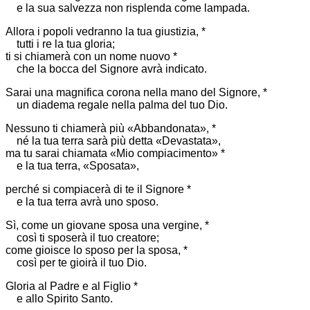
e la sua salvezza non risplenda come lampada.
Allora i popoli vedranno la tua giustizia, *
tutti i re la tua gloria;
ti si chiamerà con un nome nuovo *
che la bocca del Signore avrà indicato.
Sarai una magnifica corona nella mano del Signore, *
un diadema regale nella palma del tuo Dio.
Nessuno ti chiamerà più «Abbandonata», *
né la tua terra sarà più detta «Devastata»,
ma tu sarai chiamata «Mio compiacimento» *
e la tua terra, «Sposata»,
perché si compiacerà di te il Signore *
e la tua terra avrà uno sposo.
Sì, come un giovane sposa una vergine, *
così ti sposerà il tuo creatore;
come gioisce lo sposo per la sposa, *
così per te gioirà il tuo Dio.
Gloria al Padre e al Figlio *
e allo Spirito Santo.