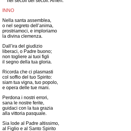
nei secoli dei secoli. Amen.
INNO
Nella santa assemblea,
o nel segreto dell’anima,
prostriamoci, e imploriamo
la divina clemenza.
Dall’ira del giudizio
liberaci, o Padre buono;
non togliere ai tuoi figli
il segno della tua gloria.
Ricorda che ci plasmasti
col soffio del tuo Spirito:
siam tua vigna, tuo popolo,
e opera delle tue mani.
Perdona i nostri errori,
sana le nostre ferite,
guidaci con la tua grazia
alla vittoria pasquale.
Sia lode al Padre altissimo,
al Figlio e al Santo Spirito