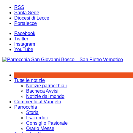
Salta
RSS
al
Santa Sede
contenuto
Diocesi di Lecce
Portalecce
Facebook
Twitter
Instagram
YouTube
Tutte le notizie
Notizie parrocchiali
Bacheca Avvisi
Notizie dal mondo
Commento al Vangelo
Parrocchia
Storia
I sacerdoti
Consiglio Pastorale
Orario Messe