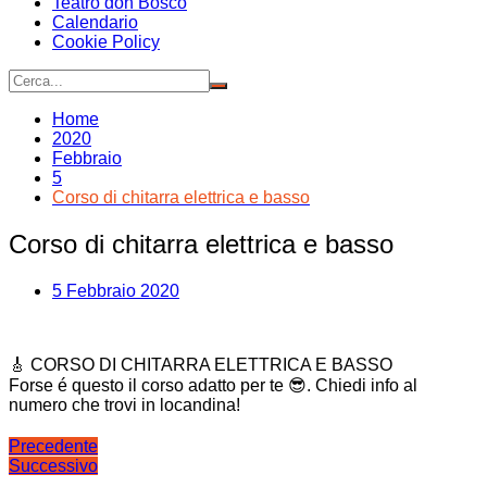
Teatro don Bosco
Calendario
Cookie Policy
Home
2020
Febbraio
5
Corso di chitarra elettrica e basso
Corso di chitarra elettrica e basso
5 Febbraio 2020
🎸 CORSO DI CHITARRA ELETTRICA E BASSO
Forse é questo il corso adatto per te 😎. Chiedi info al
numero che trovi in locandina!
Navigazione
Precedente
Successivo
articoli