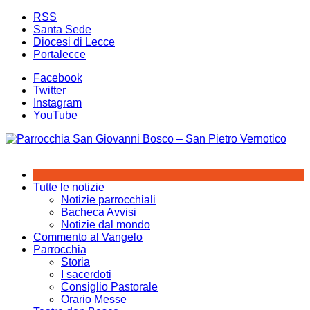
Salta
RSS
al
Santa Sede
contenuto
Diocesi di Lecce
Portalecce
Facebook
Twitter
Instagram
YouTube
Tutte le notizie
Notizie parrocchiali
Bacheca Avvisi
Notizie dal mondo
Commento al Vangelo
Parrocchia
Storia
I sacerdoti
Consiglio Pastorale
Orario Messe