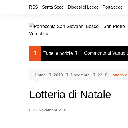
Salta
RSS
Santa Sede
Diocesi di Lecce
Portalecce
al
contenuto
Commento al Vangel
Tutte le notizie
Notizie parrocchiali
Bacheca Avvisi
Home
2019
Novembre
22
Lotteria d
Notizie dal mondo
Lotteria di Natale
22 Novembre 2019