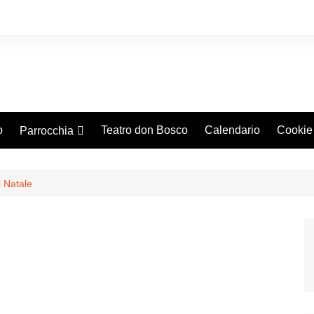
o
Teatro don Bosco
Calendario
Cookie
Parrocchia
Storia
I sacerdoti
i Natale
Consiglio Pastorale
Orario Messe