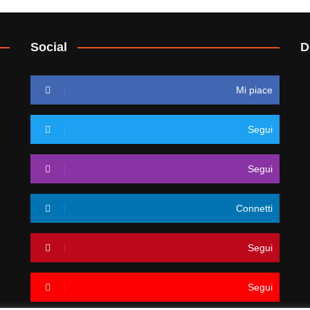
Social
D
Mi piace
Segui
Segui
Connetti
Segui
Segui