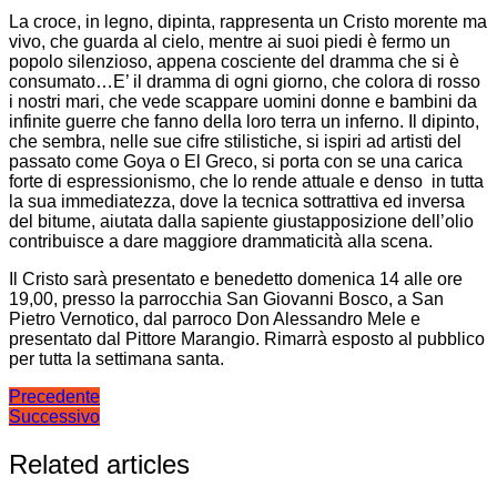
La croce, in legno, dipinta, rappresenta un Cristo morente ma
vivo, che guarda al cielo, mentre ai suoi piedi è fermo un
popolo silenzioso, appena cosciente del dramma che si è
consumato…E’ il dramma di ogni giorno, che colora di rosso
i nostri mari, che vede scappare uomini donne e bambini da
infinite guerre che fanno della loro terra un inferno. Il dipinto,
che sembra, nelle sue cifre stilistiche, si ispiri ad artisti del
passato come Goya o El Greco, si porta con se una carica
forte di espressionismo, che lo rende attuale e denso in tutta
la sua immediatezza, dove la tecnica sottrattiva ed inversa
del bitume, aiutata dalla sapiente giustapposizione dell’olio
contribuisce a dare maggiore drammaticità alla scena.
Il Cristo sarà presentato e benedetto domenica 14 alle ore
19,00, presso la parrocchia San Giovanni Bosco, a San
Pietro Vernotico, dal parroco Don Alessandro Mele e
presentato dal Pittore Marangio. Rimarrà esposto al pubblico
per tutta la settimana santa.
Navigazione
Precedente
Successivo
articoli
Related articles