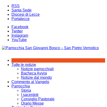
Salta
RSS
al
Santa Sede
contenuto
Diocesi di Lecce
Portalecce
Facebook
Twitter
Instagram
YouTube
Tutte le notizie
Notizie parrocchiali
Bacheca Avvisi
Notizie dal mondo
Commento al Vangelo
Parrocchia
Storia
I sacerdoti
Consiglio Pastorale
Orario Messe