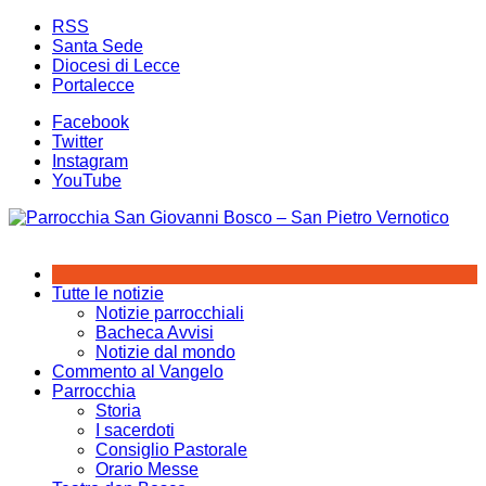
Salta
RSS
al
Santa Sede
contenuto
Diocesi di Lecce
Portalecce
Facebook
Twitter
Instagram
YouTube
Tutte le notizie
Notizie parrocchiali
Bacheca Avvisi
Notizie dal mondo
Commento al Vangelo
Parrocchia
Storia
I sacerdoti
Consiglio Pastorale
Orario Messe