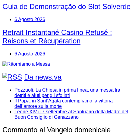
Guia de Demonstração do Slot Solverde
6 Agosto 2026
Retrait Instantané Casino Refusé :
Raisons et Récupération
6 Agosto 2026
Da news.va
Pozzuoli. La Chiesa in prima linea, una messa tra i
detriti e aiuti per gli sfollati
Il Papa: in Sant’Agata contempliamo la vittoria
dell’amore sulla morte
Leone XIV il 7 settembre al Santuario della Madre del
Buon Consiglio di Genazzano
Commento al Vangelo domenicale