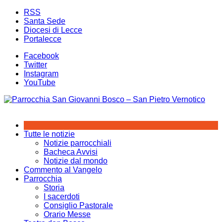
Salta
RSS
al
Santa Sede
contenuto
Diocesi di Lecce
Portalecce
Facebook
Twitter
Instagram
YouTube
Tutte le notizie
Notizie parrocchiali
Bacheca Avvisi
Notizie dal mondo
Commento al Vangelo
Parrocchia
Storia
I sacerdoti
Consiglio Pastorale
Orario Messe