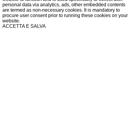
personal data via analytics, ads, other embedded contents
are termed as non-necessary cookies. It is mandatory to
procure user consent prior to running these cookies on your
website.
ACCETTA E SALVA