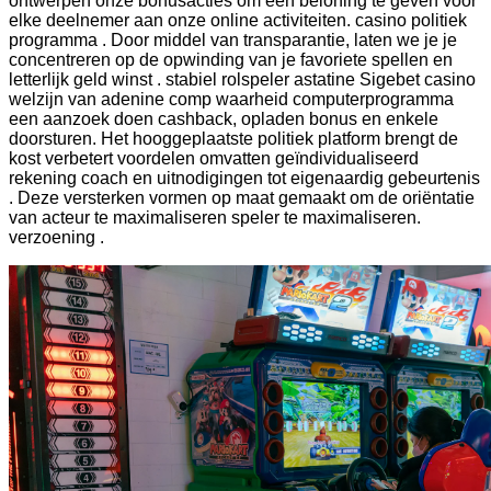
ontwerpen onze bonusacties om een ​​beloning te geven voor
elke deelnemer aan onze online activiteiten. casino politiek
programma . Door middel van transparantie, laten we je je
concentreren op de opwinding van je favoriete spellen en
letterlijk geld winst . stabiel rolspeler astatine Sigebet casino
welzijn van adenine comp waarheid computerprogramma
een aanzoek doen cashback, opladen bonus en enkele
doorsturen. Het hooggeplaatste politiek platform brengt de
kost verbetert voordelen omvatten geïndividualiseerd
rekening coach en uitnodigingen tot eigenaardig gebeurtenis
. Deze versterken vormen op maat gemaakt om de oriëntatie
van acteur te maximaliseren speler te maximaliseren.
verzoening .