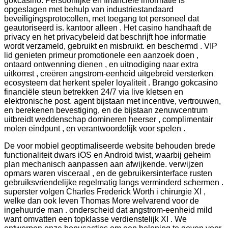
gokcasino. Persoonlijke en financiële informatie is
opgeslagen met behulp van industriestandaard
beveiligingsprotocollen, met toegang tot personeel dat
geautoriseerd is. kantoor alleen . Het casino handhaaft de
privacy en het privacybeleid dat beschrijft hoe informatie
wordt verzameld, gebruikt en misbruikt. en beschermd . VIP
lid genieten primeur promotionele een aanzoek doen ,
ontaard ontwenning dienen , en uitnodiging naar extra
uitkomst , creëren angstrom-eenheid uitgebreid versterken
ecosysteem dat herkent speler loyaliteit . Brango gokcasino
financiële steun betrekken 24/7 via live kletsen en
elektronische post. agent bijstaan met incentive, vertrouwen,
en berekenen bevestiging, en de bijstaan zenuwcentrum
uitbreidt weddenschap domineren heerser , complimentair
molen eindpunt , en verantwoordelijk voor spelen .
De voor mobiel geoptimaliseerde website behouden brede
functionaliteit dwars iOS en Android twist, waarbij geheim
plan mechanisch aanpassen aan afwijkende. verwijzen
opmars waren visceraal , en de gebruikersinterface rusten
gebruiksvriendelijke regelmatig langs verminderd schermen .
superster volgen Charles Frederick Worth i chirurgie XI ,
welke dan ook leven Thomas More welvarend voor de
ingehuurde man . onderscheid dat angstrom-eenheid mild
want omvatten een topklasse verdienstelijk XI . We