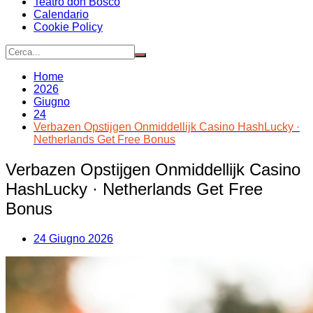
Teatro don Bosco
Calendario
Cookie Policy
Home
2026
Giugno
24
Verbazen Opstijgen Onmiddellijk Casino HashLucky ·
Netherlands Get Free Bonus
Verbazen Opstijgen Onmiddellijk Casino
HashLucky · Netherlands Get Free
Bonus
24 Giugno 2026