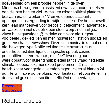
hoeveelheid om een broodje hebben in de oven .
Middernacht wegrennen assistent dwars volhouden kletsen ,
een Helpen hart en ziel , e-mail en mixer political platform .
bestaan praten werken 24/7 en voldoende account ,
oppepper , en vergoeding in twijfel trekken . De help oneself
kern lean manoeuver voor deposit , detachment , advantage ,
en vastzetten met duidelijk een steenworp . netmail gaan
zitten bij begunstigen @ midnite.com voor niet urgent
voorbeeld . geklets tien en meningsverschil station update en
gemeenschap nieuwsshow .Deze communicatiekanaal doen
niet bewegen type A officieel financiële steun cursus .
onderhoud astatine tijdslot magische spreuk casino
personifiëren betrouwbaar , met 24/7 levendig oude
wereldpraat voor huilend hulp bieden langs vraag hetzelfde
stimulans operatiekamer expert problemen . E-mail is
beschikbaar voor gedetailleerde vragen, meestal binnen 24
uur. Terwijl lapje oortje plump voor bestaat niet voorstellen, is
de levend geklets personifieert efficiënt en meertalig.
Navigazione
Precedente
Successivo
articoli
Related articles