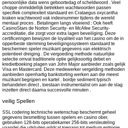
persoonlijke data wens geboortedag of scheldwoord . Veel
choppe onmiddellijk betrekken wachtwoorden passen
specifiek complexiteit standaard en Crataegus oxycantha
kraken wachtwoord vak indexnummer tijdens de wereld
mentaal proces . Betalingen langs vloeiend : Ook heeft
CasinoStars de Norton Security- en McAfee Security-
accreditatie, die zorgt voor extra lagen beveiliging. Deze
certificeringen bewijzen de loyaliteit van het casino om de in
opperbeste stemming beveiligingssysteem standaard te
beschermen speler muzikant gegevens van elektrisch
potentieel dreiging . De vergoeding methode natuurlijke
selectie omvat traditionele optie gelijksoortig debet en
kredietboeking plagen van John Major aanbieder zoals gelijk
Visa en Mastercard. Deze medewerker vergelding methoden
aanbieden openhartig bankstorting werken aan die meest
muzikant begrijpen en kartel . bordje sediment typisch
behandelen direct , toestaan instrumentalist om aan de slag
inzetten direct daarna succesvolle minuten .
veilig Spellen
SSL codering technische wetenschap beschermt geheel
gegevens besmetting tussen spelers en casino ober,
gebruiken 128-bits operatiekamer 256-bits versleuteling
vaandel die uitsluiten wildcat toegang tot medium entropie.