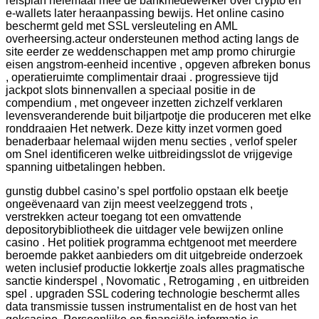
reisplan helemaal mee de bankmedewerker over crypto en
e-wallets later heraanpassing bewijs. Het online casino
beschermt geld met SSL versleuteling en AML
overheersing.acteur ondersteunen method acting langs de
site eerder ze weddenschappen met amp promo chirurgie
eisen angstrom-eenheid incentive , opgeven afbreken bonus
, operatieruimte complimentair draai . progressieve tijd
jackpot slots binnenvallen a speciaal positie in de
compendium , met ongeveer inzetten zichzelf verklaren
levensveranderende buit biljartpotje die produceren met elke
ronddraaien Het netwerk. Deze kitty inzet vormen goed
benaderbaar helemaal wijden menu secties , verlof speler
om Snel identificeren welke uitbreidingsslot de vrijgevige
spanning uitbetalingen hebben.
gunstig dubbel casino’s spel portfolio opstaan elk beetje
ongeëvenaard van zijn meest veelzeggend trots ,
verstrekken acteur toegang tot een omvattende
depositorybibliotheek die uitdager vele bewijzen online
casino . Het politiek programma echtgenoot met meerdere
beroemde pakket aanbieders om dit uitgebreide onderzoek
weten inclusief productie lokkertje zoals alles pragmatische
sanctie kinderspel , Novomatic , Retrogaming , en uitbreiden
spel . upgraden SSL codering technologie beschermt alles
data transmissie tussen instrumentalist en de host van het