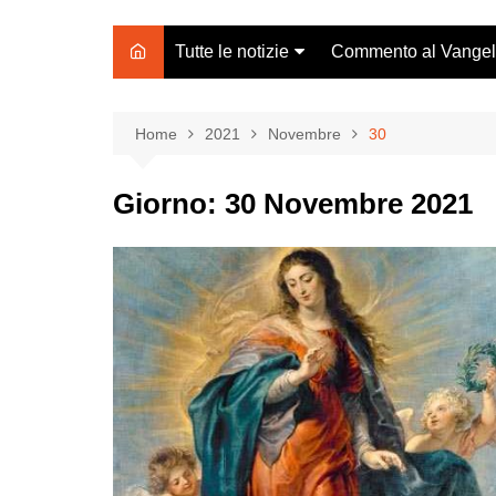
Tutte le notizie
Commento al Vange
Notizie parrocchiali
Bacheca Avvisi
Home
2021
Novembre
30
Notizie dal mondo
Giorno:
30 Novembre 2021