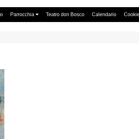
lo
Parrocchia
Teatro don Bosco
Calendario
Cookie
Storia
I sacerdoti
Consiglio Pastorale
Orario Messe