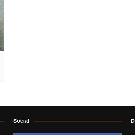
Social
D