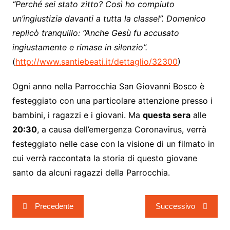
“Perché sei stato zitto? Così ho compiuto
un’ingiustizia davanti a tutta la classe!”. Domenico
replicò tranquillo: “Anche Gesù fu accusato
ingiustamente e rimase in silenzio”.
(
http://www.santiebeati.it/dettaglio/32300
)
Ogni anno nella Parrocchia San Giovanni Bosco è
festeggiato con una particolare attenzione presso i
bambini, i ragazzi e i giovani. Ma
questa sera
alle
20:30
, a causa dell’emergenza Coronavirus, verrà
festeggiato nelle case con la visione di un filmato in
cui verrà raccontata la storia di questo giovane
santo da alcuni ragazzi della Parrocchia.
Navigazione
Precedente
Successivo
articoli