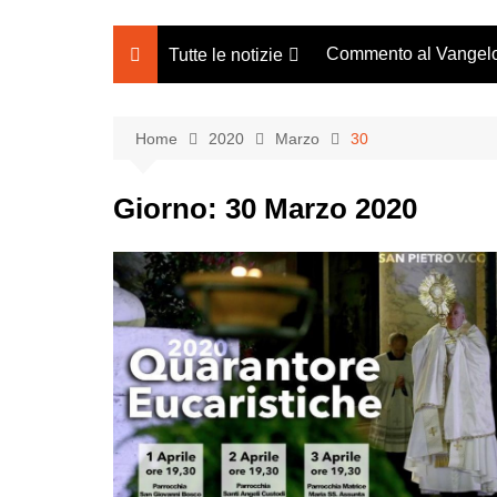
Commento al Vangel
Tutte le notizie
Notizie parrocchiali
Bacheca Avvisi
Home
2020
Marzo
30
Notizie dal mondo
Giorno:
30 Marzo 2020