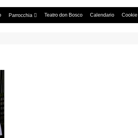
o
Teatro don Bosco
Calendario
Cookie
Parrocchia
Storia
I sacerdoti
Consiglio Pastorale
Orario Messe