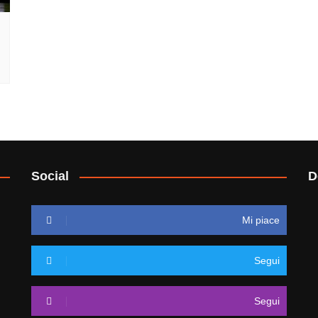
Social
D
Mi piace
Segui
Segui