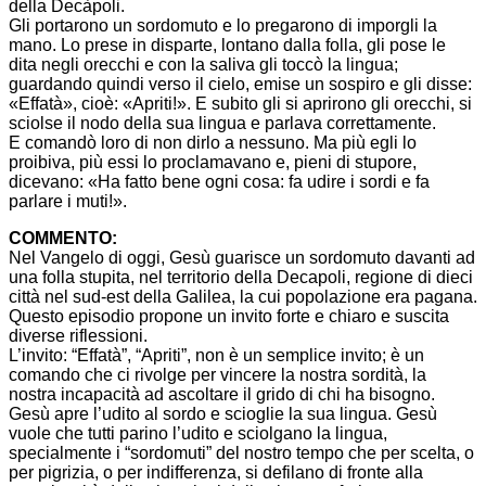
della Decàpoli.
Gli portarono un sordomuto e lo pregarono di imporgli la
mano. Lo prese in disparte, lontano dalla folla, gli pose le
dita negli orecchi e con la saliva gli toccò la lingua;
guardando quindi verso il cielo, emise un sospiro e gli disse:
«Effatà», cioè: «Apriti!». E subito gli si aprirono gli orecchi, si
sciolse il nodo della sua lingua e parlava correttamente.
E comandò loro di non dirlo a nessuno. Ma più egli lo
proibiva, più essi lo proclamavano e, pieni di stupore,
dicevano: «Ha fatto bene ogni cosa: fa udire i sordi e fa
parlare i muti!».
COMMENTO:
Nel Vangelo di oggi, Gesù guarisce un sordomuto davanti ad
una folla stupita, nel territorio della Decapoli, regione di dieci
città nel sud-est della Galilea, la cui popolazione era pagana.
Questo episodio propone un invito forte e chiaro e suscita
diverse riflessioni.
L’invito: “Effatà”, “Apriti”, non è un semplice invito; è un
comando che ci rivolge per vincere la nostra sordità, la
nostra incapacità ad ascoltare il grido di chi ha bisogno.
Gesù apre l’udito al sordo e scioglie la sua lingua. Gesù
vuole che tutti parino l’udito e sciolgano la lingua,
specialmente i “sordomuti” del nostro tempo che per scelta, o
per pigrizia, o per indifferenza, si defilano di fronte alla