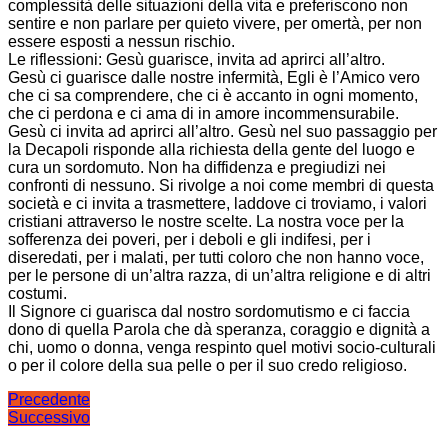
complessità delle situazioni della vita e preferiscono non
sentire e non parlare per quieto vivere, per omertà, per non
essere esposti a nessun rischio.
Le riflessioni: Gesù guarisce, invita ad aprirci all’altro.
Gesù ci guarisce dalle nostre infermità, Egli è l’Amico vero
che ci sa comprendere, che ci è accanto in ogni momento,
che ci perdona e ci ama di in amore incommensurabile.
Gesù ci invita ad aprirci all’altro. Gesù nel suo passaggio per
la Decapoli risponde alla richiesta della gente del luogo e
cura un sordomuto. Non ha diffidenza e pregiudizi nei
confronti di nessuno. Si rivolge a noi come membri di questa
società e ci invita a trasmettere, laddove ci troviamo, i valori
cristiani attraverso le nostre scelte. La nostra voce per la
sofferenza dei poveri, per i deboli e gli indifesi, per i
diseredati, per i malati, per tutti coloro che non hanno voce,
per le persone di un’altra razza, di un’altra religione e di altri
costumi.
Il Signore ci guarisca dal nostro sordomutismo e ci faccia
dono di quella Parola che dà speranza, coraggio e dignità a
chi, uomo o donna, venga respinto quel motivi socio-culturali
o per il colore della sua pelle o per il suo credo religioso.
Navigazione
Precedente
Successivo
articoli