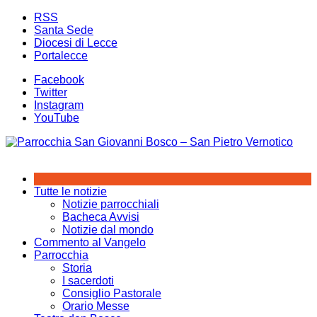
Salta
RSS
al
Santa Sede
contenuto
Diocesi di Lecce
Portalecce
Facebook
Twitter
Instagram
YouTube
Tutte le notizie
Notizie parrocchiali
Bacheca Avvisi
Notizie dal mondo
Commento al Vangelo
Parrocchia
Storia
I sacerdoti
Consiglio Pastorale
Orario Messe