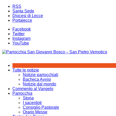
Salta
RSS
al
Santa Sede
contenuto
Diocesi di Lecce
Portalecce
Facebook
Twitter
Instagram
YouTube
Tutte le notizie
Notizie parrocchiali
Bacheca Avvisi
Notizie dal mondo
Commento al Vangelo
Parrocchia
Storia
I sacerdoti
Consiglio Pastorale
Orario Messe