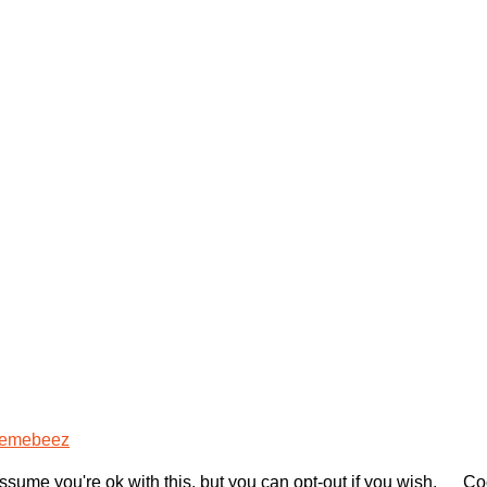
emebeez
sume you're ok with this, but you can opt-out if you wish.
Coo